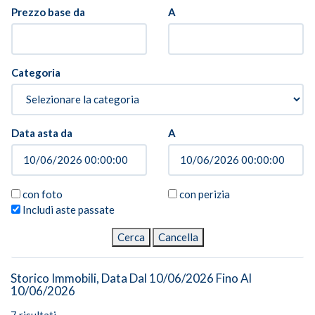
Prezzo base da
A
Albi ed Elenchi
Avvisi e Pubblicazioni
Categoria
I Servizi del Tribunale
Servizi per i cittadini
Data asta da
A
Servizi Civili ed Amministrativi
Servizi per le Imprese
con foto
con perizia
Servizi Penali
Includi aste passate
Processo Civile Telematico
Tirocini Formativi
Storico Immobili, Data Dal 10/06/2026 Fino Al
L’Ufficio per il processo – 5 anni di
10/06/2026
esperienza fiorentina
7 risultati