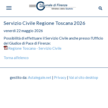
Servizio Civile Regione Toscana 2026
venerdì 22 maggio 2026
Possibilità di effettuare il Servizio Civile anche presso l’Ufficio
del Giudice di Pace di Firenze:
Menù
Regione Toscana - Servizio Civile
Il Tribunale
Torna all'elenco
Dove Siamo
Magistrati
gestito da:
Astalegale.net
|
Privacy
|
Vai al sito desktop
Uffici e Cancellerie
Contatti
Ufficio Relazioni con il Pubblico